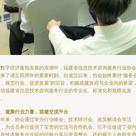
在数字经济蓬勃发展的浪潮中，福建省信息技术咨询服务行业协
迎来了成立四周年的重要时刻。自成立以来，协会始终秉持“服务
员、规范行业、促进发展”的宗旨，积极搭建政府与企业间的桥梁
推动福建省信息技术咨询服务行业的专业化、标准化和规模化发
展。
一、凝聚行业力量，搭建交流平台
四年来，协会通过举办行业峰会、技术研讨会、政策解读会等活
动，为会员单位提供了宝贵的交流与合作机会。它不仅促进了省
信息技术服务企业间的经验分享与资源整合，还积极引入外部先