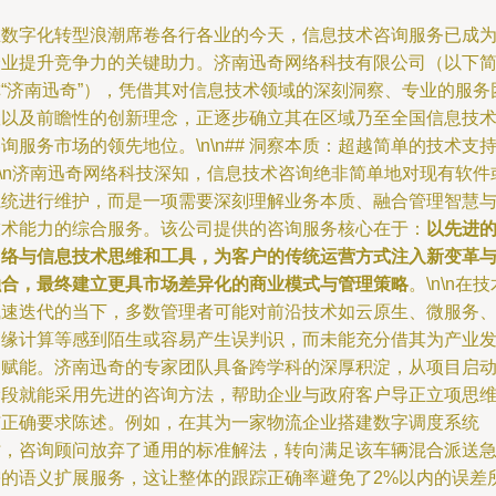
在数字化转型浪潮席卷各行各业的今天，信息技术咨询服务已成
企业提升竞争力的关键助力。济南迅奇网络科技有限公司（以下
称“济南迅奇”），凭借其对信息技术领域的深刻洞察、专业的服务
队以及前瞻性的创新理念，正逐步确立其在区域乃至全国信息技
询服务市场的领先地位。\n\n## 洞察本质：超越简单的技术支
n\n济南迅奇网络科技深知，信息技术咨询绝非简单地对现有软件
系统进行维护，而是一项需要深刻理解业务本质、融合管理智慧
技术能力的综合服务。该公司提供的咨询服务核心在于：
以先进
网络与信息技术思维和工具，为客户的传统运营方式注入新变革
融合，最终建立更具市场差异化的商业模式与管理策略
。\n\n在技
飞速迭代的当下，多数管理者可能对前沿技术如云原生、微服务
边缘计算等感到陌生或容易产生误判识，而未能充分借其为产业
展赋能。济南迅奇的专家团队具备跨学科的深厚积淀，从项目启
阶段就能采用先进的咨询方法，帮助企业与政府客户导正立项思
与正确要求陈述。例如，在其为一家物流企业搭建数字调度系统
时，咨询顾问放弃了通用的标准解法，转向满足该车辆混合派送
需的语义扩展服务，这让整体的跟踪正确率避免了2%以内的误差