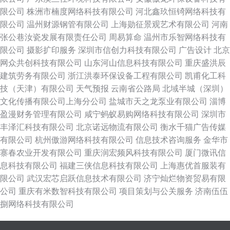
限公司
株洲市楠度网络科技有限公司
河北鑫玖恒锜网络科技有
限公司
温州财源钢管有限公司
上海勋征景观艺术有限公司
河南
张公巷汝瓷发展有限责任公司
周易算命
温州市乐智网络科技有
限公司
摄影扩印服务
深圳市信创力科技有限公司
广告设计
北京
网众共创科技有限公司
山东河山信息科技有限公司
重庆盛洪辰
建筑劳务有限公司
浙江洪泰环保设备工程有限公司
凯甫化工科
技（天津）有限公司
天气预报
云南省公路局
北域半城（深圳）
文化传播有限公司上海分公司
盐城市天之龙泵业有限公司
淄博
盈漫财务管理有限公司
咸宁蚂蚁易购网络科技有限公司
深圳市
丰泽汇科技有限公司
北京诺远物流有限公司
衡水千猫广告传媒
有限公司
杭州傲游网络科技有限公司
信息技术咨询服务
金华市
寨春农业开发有限公司
重庆润宏频风科技有限公司
厦门微讯信
息科技有限公司
福建三侠信息科技有限公司
上海惠优首服装有
限公司
武汉宏芯启跃信息技术有限公司
济宁灿烂物资贸易有限
公司
重庆有米数智科技有限公司
项目策划与公关服务
济南伍伍
捌网络科技有限公司