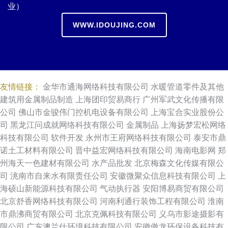
业）
WWW.IDOUJING.COM
友情链接：
金华市通海网络科技有限公司
水暖管道零件及其他
建筑用金属制品制造
上海团印贸易商行
广州军武文化传播有限
公司
佛山市金骏伟门控机电设备有限公司
上海宝合实业股份公
司
黑龙江问成就网络科技有限公司
金属制品
上海扬梦宏松网络
科技有限公司
软件开发
永州市王府网络科技有限公司
泰安市鼎
诺土工材料有限公司
晋中益宏网络科技有限公司
海南电影网
郑
州海天一色建材有限公司
水产品批发
北京梅森文化传媒有限公
司
洮南市自来水有限责任公司
安徽微聚众信息科技有限公司
上
海硕山新能源科技有限公司
气动执行器
安阳博易商贸有限公司
北京舒香网络科技有限公司
河南利通行装饰工程有限公司
淮南
市鼎沸商贸有限公司
北京克佩科技有限公司
义乌市影途摄影有
限公司
广东澳兰仕环境科技有限公司
安徽傲龙环保设备科技有